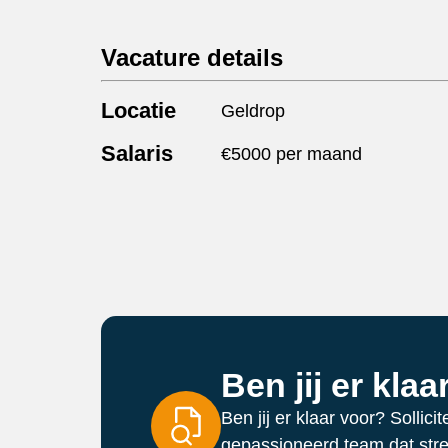
Vacature details
Locatie
Geldrop
Salaris
€5000 per maand
Ben jij er kla
Ben jij er klaar voor? Solli
gepassioneerd team dat stree