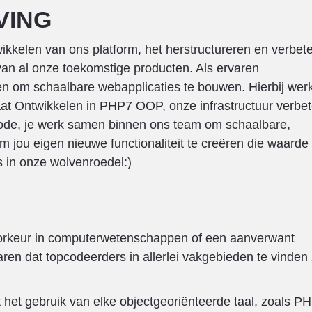
VING
twikkelen van ons platform, het herstructureren en verbet
 van al onze toekomstige producten. Als ervaren
ken om schaalbare webapplicaties te bouwen. Hierbij werk
aat Ontwikkelen in PHP7 OOP, onze infrastructuur verbet
code, je werk samen binnen ons team om schaalbare,
om jou eigen nieuwe functionaliteit te creëren die waarde
s in onze wolvenroedel:)
oorkeur in computerwetenschappen of een aanverwant
en dat topcodeerders in allerlei vakgebieden te vinden z
 het gebruik van elke objectgeoriënteerde taal, zoals P