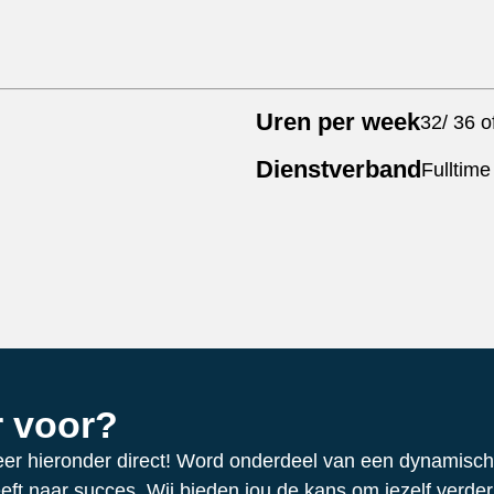
Uren per week
32/ 36 o
Dienstverband
Fulltime
ar voor?
citeer hieronder direct! Word onderdeel van een dynamisc
ft naar succes. Wij bieden jou de kans om jezelf verder