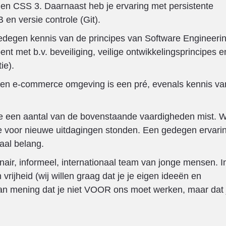
en CSS 3. Daarnaast heb je ervaring met persistente
en versie controle (Git).
degen kennis van de principes van Software Engineeri
t met b.v. beveiliging, veilige ontwikkelingsprincipes e
ie).
 een e-commerce omgeving is een pré, evenals kennis va
 je een aantal van de bovenstaande vaardigheden mist. 
we voor nieuwe uitdagingen stonden. Een gedegen ervari
aal belang.
inair, informeel, internationaal team van jonge mensen. I
rijheid (wij willen graag dat je je eigen ideeën en
van mening dat je niet VOOR ons moet werken, maar dat 