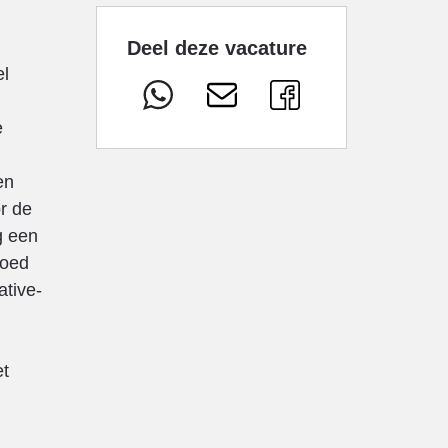
Deel deze vacature
el
e
en
ór de
g een
goed
ative-
et