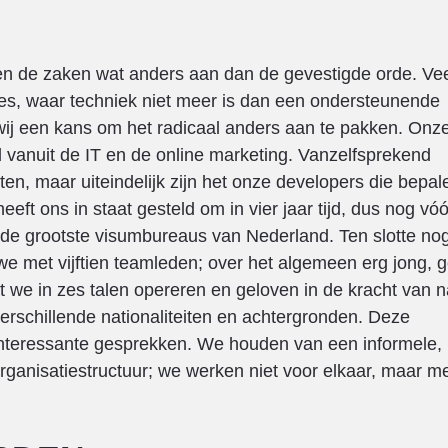
en de zaken wat anders aan dan de gevestigde orde. Ve
ties, waar techniek niet meer is dan een ondersteunende
 wij een kans om het radicaal anders aan te pakken. Onz
d vanuit de IT en de online marketing. Vanzelfsprekend
en, maar uiteindelijk zijn het onze developers die bepal
ft ons in staat gesteld om in vier jaar tijd, dus nog vó
 de grootste visumbureaus van Nederland. Ten slotte no
we met vijftien teamleden; over het algemeen erg jong, 
t we in zes talen opereren en geloven in de kracht van n
rschillende nationaliteiten en achtergronden. Deze
ot interessante gesprekken. We houden van een informele,
ganisatiestructuur; we werken niet voor elkaar, maar m