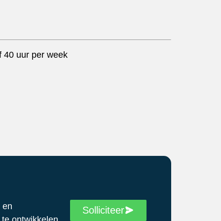
f 40 uur per week
h en
Solliciteer
 te ontwikkelen