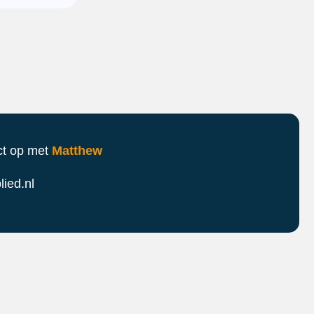
ct op met
Matthew
ied.nl