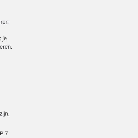
eren
 je
eren,
ijn,
HP 7