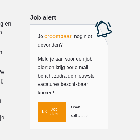
Job alert
ng en
n
droombaan
Je
nog niet
gevonden?
n
Meld je aan voor een job
alert en krijg per e-mail
We
bericht zodra de nieuwste
ng
vacatures beschikbaar
komen!
n
Open
Job
alert
sollicitatie
je