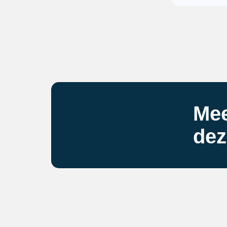
Mee
dez