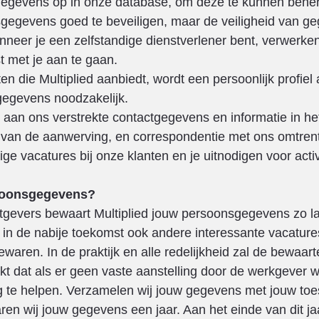
nsgegevens op in onze database, om deze te kunnen behe
gegevens goed te beveiligen, maar de veiligheid van ge
nneer je een zelfstandige dienstverlener bent, verwerk
 met je aan te gaan.
 die Multiplied aanbiedt, wordt een persoonlijk profiel
sgegevens noodzakelijk.
ks aan ons verstrekte contactgegevens en informatie in h
r van de aanwerving, en correspondentie met ons omtrent 
ge vacatures bij onze klanten en je uitnodigen voor acti
rsoonsgegevens?
tgevers bewaart Multiplied jouw persoonsgegevens zo la
 in de nabije toekomst ook andere interessante vacatures
en. In de praktijk en alle redelijkheid zal de bewaarte
ijkt dat als er geen vaste aanstelling door de werkgever w
g te helpen. Verzamelen wij jouw gegevens met jouw toe
en wij jouw gegevens een jaar. Aan het einde van dit j