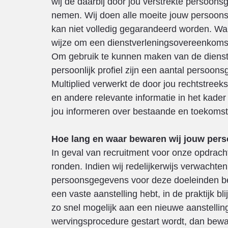
wij de daarbij door jou verstrekte persoo
nemen. Wij doen alle moeite jouw persoons
kan niet volledig gegarandeerd worden. Wa
wijze om een dienstverleningsovereenkomst
Om gebruik te kunnen maken van de diensten
persoonlijk profiel zijn een aantal persoon
Multiplied verwerkt de door jou rechtstree
en andere relevante informatie in het kade
jou informeren over bestaande en toekomsti
Hoe lang en waar bewaren wij jouw pe
In geval van recruitment voor onze opdrach
ronden. Indien wij redelijkerwijs verwachten
persoonsgegevens voor deze doeleinden bewar
een vaste aanstelling hebt, in de praktijk bl
zo snel mogelijk aan een nieuwe aanstellin
wervingsprocedure gestart wordt, dan bewar