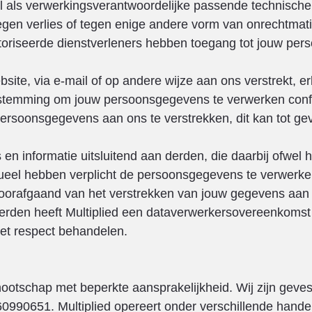
zal als verwerkingsverantwoordelijke passende technisc
gen verlies of tegen enige andere vorm van onrechtmatig
toriseerde dienstverleners hebben toegang tot jouw per
te, via e-mail of op andere wijze aan ons verstrekt, er
estemming om jouw persoonsgegevens te verwerken confo
 persoonsgegevens aan ons te verstrekken, dit kan tot ge
en informatie uitsluitend aan derden, die daarbij ofwel 
actueel hebben verplicht de persoonsgegevens te verwerk
oorafgaand van het verstrekken van jouw gegevens aan d
le derden heeft Multiplied een dataverwerkersovereenkom
et respect behandelen.
nootschap met beperkte aansprakelijkheid. Wij zijn geves
0651. Multiplied opereert onder verschillende handels