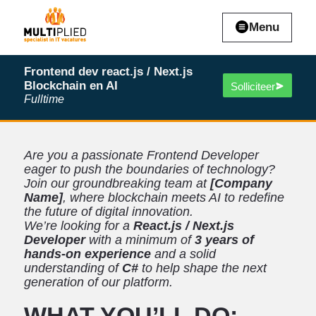
Menu
Frontend dev react.js / Next.js
Blockchain en AI
Solliciteer
Fulltime
Are you a passionate Frontend Developer
eager to push the boundaries of technology?
Join our groundbreaking team at
[Company
Name]
, where blockchain meets AI to redefine
the future of digital innovation.
We’re looking for a
React.js / Next.js
Developer
with a minimum of
3 years of
hands-on experience
and a solid
understanding of
C#
to help shape the next
generation of our platform.
WHAT YOU’LL DO: