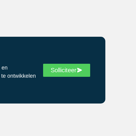
h en
Solliciteer
 te ontwikkelen