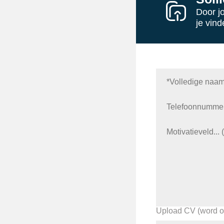
Door j
je vind
Upload CV (word of